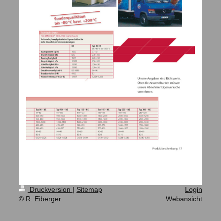
Druckversion
|
Sitemap
Login
© R. Eiberger
Webansicht