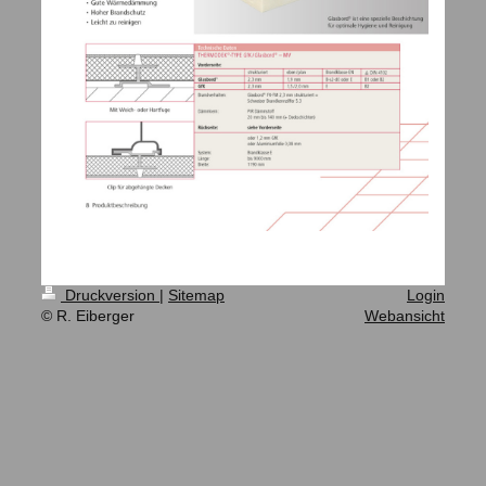
Druckversion
|
Sitemap
Login
© R. Eiberger
Webansicht